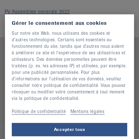
it
PV Assemblee generale 2022
Gérer le consentement aux cookies
Sur notre site Web, nous utilisons des cookies et
d’autres technologies. Certains sont essentiels au
fonctionnement du site, tandis que d’autres nous aident
à améliorer ce site et l’expérience de ses utilisatrices et
utilisateurs. Des données personnelles peuvent être
Contact
traitées (p. ex. les adresses IP) et utilisées, par exemple,
pour une publicité personnalisée. Pour plus
Ligue jurassienne contre le rhumatisme
d’informations sur l’utilisation de vos données, veuillez
Rue des Tanneurs 7
consulter notre politique de confidentialité. Vous pouvez
2900 Porrentruy
révoquer ou modifier votre consentement à tout moment
via la politique de confidentialité.
Téléphone : 032 466 63 61
Politique de confidentialité
Mentions légales
Mardi 8h00 - 11h30 / 13h30 - 17h00
Vendredi 8h00 - 11h30
Accepter tous
ljcr@bluewin.ch