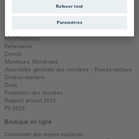
Refuser tout
Quicklinks
Cours
Paramètres
Dons
Manifestations
Partenaires
Comité
Moniteurs, Monitrices
Assemblée générale des membres - Procès-verbaux
Devenir membre
Dons
Protection des données
Rapport annuel 2025
PV 2025
Boutique en ligne
Commander des moyens auxiliaires