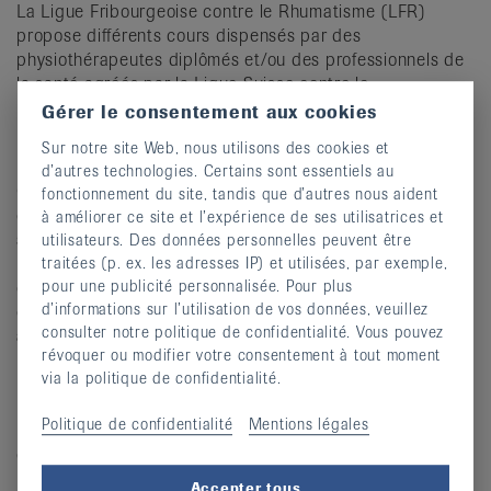
La Ligue Fribourgeoise contre le Rhumatisme (LFR)
propose différents cours dispensés par des
physiothérapeutes diplômés et/ou des professionnels de
la santé agréés par la Ligue Suisse contre le
Rhumatisme. Sur présentation d’un certificat médical, des
Gérer le consentement aux cookies
réductions peuvent être obtenues auprès de votre caisse
Sur notre site Web, nous utilisons des cookies et
maladie.
d’autres technologies. Certains sont essentiels au
Ces cours s’adressent à des personnes de tout âge et
fonctionnement du site, tandis que d’autres nous aident
couvrent les différents types de lésions rhumatismales. Il
à améliorer ce site et l’expérience de ses utilisatrices et
s’agit notamment de: Backademy (école du dos),
utilisateurs. Des données personnelles peuvent être
Equilibre au quotidien (école sur le prevention des
traitées (p. ex. les adresses IP) et utilisées, par exemple,
chutes), Aquacura (cours en eau chaude), et divers
pour une publicité personnalisée. Pour plus
d’informations sur l’utilisation de vos données, veuillez
concepts de cours évolutifs, en salle, afin de vous
consulter notre politique de confidentialité. Vous pouvez
apporter un bien-être supplémentaire.
révoquer ou modifier votre consentement à tout moment
Pour vos cotisations et vos dons
via la politique de confidentialité.
Dans ses démarches de sensibilisation et d’encadrement,
Politique de confidentialité
Mentions légales
la LFR requiert votre soutien et votre générosité. Les
dons peuvent être versés sur le compte suivant :
IBAN
: CH27 0900 0000 1700 3590 7
Accepter tous