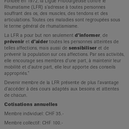
Fondée en 1972, la Ligue Fribourgeoise contre le
it
Rhumatisme (LFR) s’adresse à toutes personnes
souffrant des os, des muscles, des tendons et des
articulations. Toutes ces maladies sont regroupées sous
le terme général de rhumatismisme.
La LFR a pour but non seulement
d’informer
, de
prévenir
et
d’aider
toutes les personnes atteintes de
telles affections, mais aussi de
sensibiliser
et de
prévenir la population sur ces affections. Par ses activités,
elle encourage ses membres d’une part, à maintenir leur
mobilité et d’autre part, elle leur apporte des conseils
appropriés.”
Devenir membre de la LFR présente de plus l’avantage
d’accéder à des cours adaptés aux besoins et attentes
de chacun.
Cotisations annuelles
Membre individuel: CHF 35.-
Membre collectif: CHF 100.-