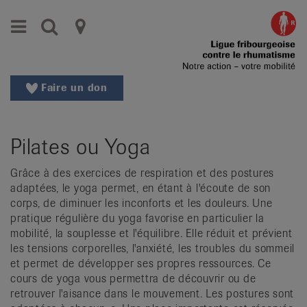
Aller
Aller
Menu
Recherche
Ligues
au
vers
menu
le
cantonales
principal
contenu
contre
Aller
Faire un don
à
le
la
rhumatisme
recherche
Pilates ou Yoga
Changer
|
de
Grâce à des exercices de respiration et des postures
Organisations
région
adaptées, le yoga permet, en étant à l'écoute de son
Changer
nationales
corps, de diminuer les inconforts et les douleurs. Une
de
pratique régulière du yoga favorise en particulier la
de
langue:
mobilité, la souplesse et l'équilibre. Elle réduit et prévient
de
les tensions corporelles, l'anxiété, les troubles du sommeil
patients
et permet de développer ses propres ressources. Ce
/
cours de yoga vous permettra de découvrir ou de
fr
retrouver l'aisance dans le mouvement. Les postures sont
/