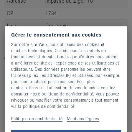
Adresse
Impasse du Ziger 10
CP
1784
Lieu
Courtepin
Gérer le consentement aux cookies
S’inscrire
Sur notre site Web, nous utilisons des cookies et
d’autres technologies. Certains sont essentiels au
Légende
fonctionnement du site, tandis que d’autres nous aident
Dans les cours labellisés «equilibre-en-marche.ch», vous
à améliorer ce site et l’expérience de ses utilisatrices et
entraînez la force, l’équilibre et la dynamique et prévenez
utilisateurs. Des données personnelles peuvent être
ainsi les chutes.
traitées (p. ex. les adresses IP) et utilisées, par exemple,
pour une publicité personnalisée. Pour plus
d’informations sur l’utilisation de vos données, veuillez
consulter notre politique de confidentialité. Vous pouvez
révoquer ou modifier votre consentement à tout moment
via la politique de confidentialité.
Politique de confidentialité
Mentions légales