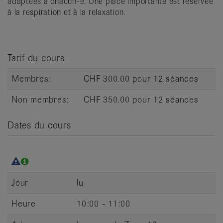
adaptées à chacun-e. Une place importante est réservée
it
à la respiration et à la relaxation.
Tarif du cours
Membres:
CHF 300.00 pour 12 séances
Non membres:
CHF 350.00 pour 12 séances
Dates du cours
Jour
lu
Heure
10:00 - 11:00