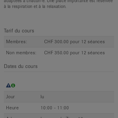
adaptées à chacun-e. Une place importante est réservée
it
à la respiration et à la relaxation.
Tarif du cours
Membres:
CHF 300.00 pour 12 séances
Non membres:
CHF 350.00 pour 12 séances
Dates du cours
Jour
lu
Heure
10:00 - 11:00