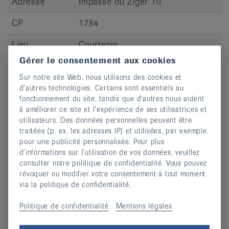
Adresse
Impasse du Ziger 10
CP
1784
Lieu
Courtepin
Gérer le consentement aux cookies
S’inscrire
Sur notre site Web, nous utilisons des cookies et
d’autres technologies. Certains sont essentiels au
Légende
fonctionnement du site, tandis que d’autres nous aident
Dans les cours labellisés «equilibre-en-marche.ch», vous
à améliorer ce site et l’expérience de ses utilisatrices et
entraînez la force, l’équilibre et la dynamique et prévenez
utilisateurs. Des données personnelles peuvent être
ainsi les chutes.
traitées (p. ex. les adresses IP) et utilisées, par exemple,
pour une publicité personnalisée. Pour plus
d’informations sur l’utilisation de vos données, veuillez
consulter notre politique de confidentialité. Vous pouvez
révoquer ou modifier votre consentement à tout moment
via la politique de confidentialité.
Politique de confidentialité
Mentions légales