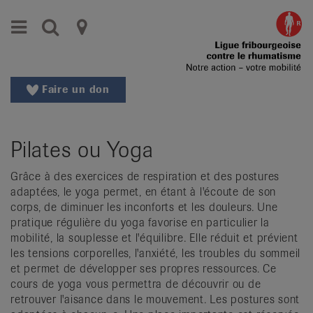
Aller
Aller
Menu
Recherche
Ligues
au
vers
menu
le
cantonales
principal
contenu
contre
Aller
Faire un don
à
le
la
rhumatisme
recherche
Pilates ou Yoga
Changer
|
de
Grâce à des exercices de respiration et des postures
Organisations
région
adaptées, le yoga permet, en étant à l'écoute de son
Changer
nationales
corps, de diminuer les inconforts et les douleurs. Une
de
pratique régulière du yoga favorise en particulier la
de
langue:
mobilité, la souplesse et l'équilibre. Elle réduit et prévient
de
les tensions corporelles, l'anxiété, les troubles du sommeil
patients
et permet de développer ses propres ressources. Ce
/
cours de yoga vous permettra de découvrir ou de
fr
retrouver l'aisance dans le mouvement. Les postures sont
/