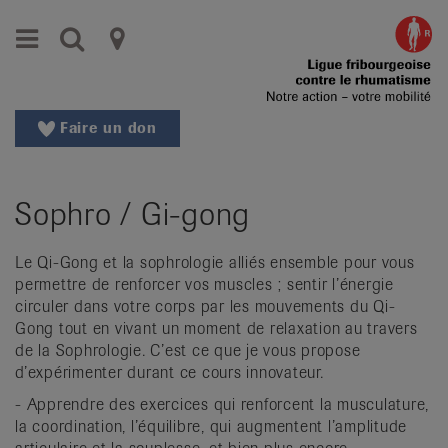
Aller
Aller
Menu
Recherche
Ligues
au
vers
menu
le
cantonales
principal
contenu
contre
Aller
Faire un don
à
le
la
rhumatisme
recherche
Sophro / Gi-gong
Changer
|
de
Organisations
région
Le Qi-Gong et la sophrologie alliés ensemble pour vous
permettre de renforcer vos muscles ; sentir l’énergie
Changer
nationales
circuler dans votre corps par les mouvements du Qi-
de
Gong tout en vivant un moment de relaxation au travers
de
langue:
de la Sophrologie. C’est ce que je vous propose
de
patients
d’expérimenter durant ce cours innovateur.
/
- Apprendre des exercices qui renforcent la musculature,
fr
la coordination, l’équilibre, qui augmentent l’amplitude
/