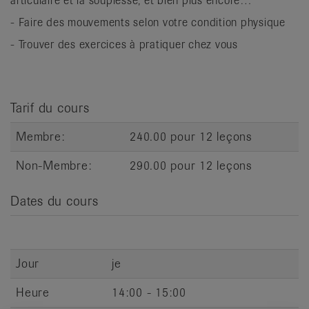
articulaire et la souplesse, et bien plus encore…
it
- Faire des mouvements selon votre condition physique
- Trouver des exercices à pratiquer chez vous
Tarif du cours
Membre:
240.00 pour 12 leçons
Non-Membre:
290.00 pour 12 leçons
Dates du cours
Jour
je
Heure
14:00 - 15:00