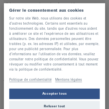
Adresse
Imp. des Agges 13
Gérer le consentement aux cookies
CP
1754
Sur notre site Web, nous utilisons des cookies et
d’autres technologies. Certains sont essentiels au
Lieu
Avry
fonctionnement du site, tandis que d’autres nous aident
à améliorer ce site et l’expérience de ses utilisatrices et
S’inscrire
utilisateurs. Des données personnelles peuvent être
traitées (p. ex. les adresses IP) et utilisées, par exemple,
pour une publicité personnalisée. Pour plus
d’informations sur l’utilisation de vos données, veuillez
consulter notre politique de confidentialité. Vous pouvez
révoquer ou modifier votre consentement à tout moment
via la politique de confidentialité.
Politique de confidentialité
Mentions légales
Vous avez des questions?
Nous sommes à votre disposition.
Accepter tous
Ligue fribourgeoise contre le rhumatisme
1700 Fribourg
Refuser tout