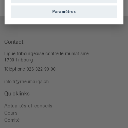
Téléphone 026 322 90 00
info.fr@rheumaliga.ch
Paramètres
Contact
Ligue fribourgeoise contre le rhumatisme
1700 Fribourg
Téléphone 026 322 90 00
info.fr@rheumaliga.ch
Quicklinks
Actualités et conseils
Cours
Comité