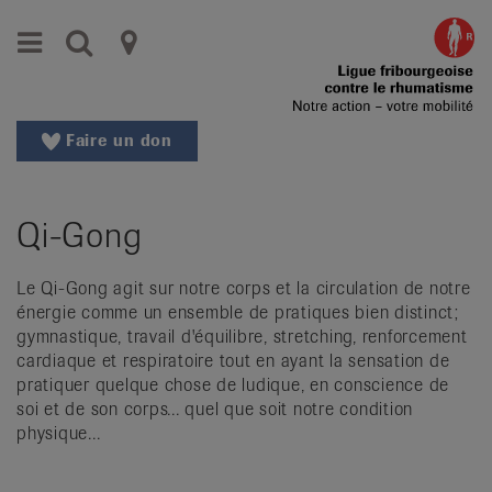
Aller
Aller
Menu
Recherche
Ligues
au
vers
menu
le
cantonales
principal
contenu
contre
Aller
Faire un don
à
le
la
rhumatisme
recherche
Qi-Gong
Changer
|
de
Organisations
région
Le Qi-Gong agit sur notre corps et la circulation de notre
énergie comme un ensemble de pratiques bien distinct;
Changer
nationales
gymnastique, travail d'équilibre, stretching, renforcement
de
cardiaque et respiratoire tout en ayant la sensation de
de
langue:
pratiquer quelque chose de ludique, en conscience de
de
patients
soi et de son corps... quel que soit notre condition
/
physique...
fr
/