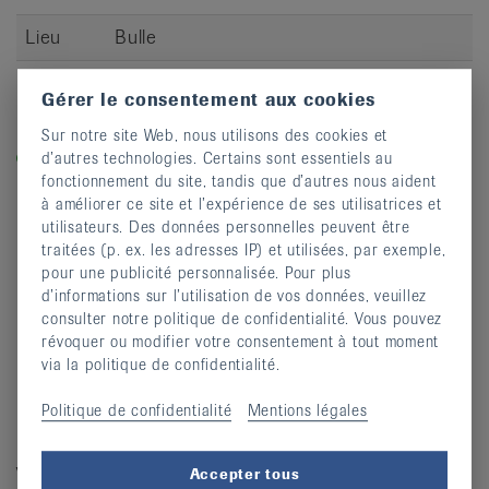
Lieu
Bulle
S’inscrire
Gérer le consentement aux cookies
Légende
Sur notre site Web, nous utilisons des cookies et
Dans les cours labellisés «equilibre-en-marche.ch», vous
d’autres technologies. Certains sont essentiels au
fonctionnement du site, tandis que d’autres nous aident
entraînez la force, l’équilibre et la dynamique et prévenez
à améliorer ce site et l’expérience de ses utilisatrices et
ainsi les chutes.
utilisateurs. Des données personnelles peuvent être
traitées (p. ex. les adresses IP) et utilisées, par exemple,
pour une publicité personnalisée. Pour plus
d’informations sur l’utilisation de vos données, veuillez
consulter notre politique de confidentialité. Vous pouvez
révoquer ou modifier votre consentement à tout moment
via la politique de confidentialité.
Politique de confidentialité
Mentions légales
Vous avez des questions?
Accepter tous