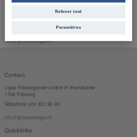
Nous sommes à votre disposition.
Refuser tout
Ligue fribourgeoise contre le rhumatisme
1700 Fribourg
Paramètres
Téléphone 026 322 90 00
info.fr@rheumaliga.ch
Contact
Ligue fribourgeoise contre le rhumatisme
1700 Fribourg
Téléphone 026 322 90 00
info.fr@rheumaliga.ch
Quicklinks