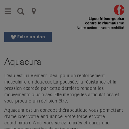
Aller
Aller
Menu
Recherche
Ligues
au
vers
menu
le
cantonales
principal
contenu
contre
Aller
Faire un don
à
le
la
rhumatisme
recherche
Aquacura
Changer
|
de
Organisations
région
L'eau est un élément idéal pour un renforcement
musculaire en douceur. La poussée, la résistance et la
Changer
nationales
pression exercée par cette dernière rendent les
de
mouvements plus aisés. Elle ménage les articulations et
de
langue:
vous procure un réel bien être.
de
patients
Aquacura est un concept thérapeutique vous permettant
/
d'améliorer votre endurance, votre force et votre
fr
coordination. Ainsi vous serez relaxés et aurez une
/