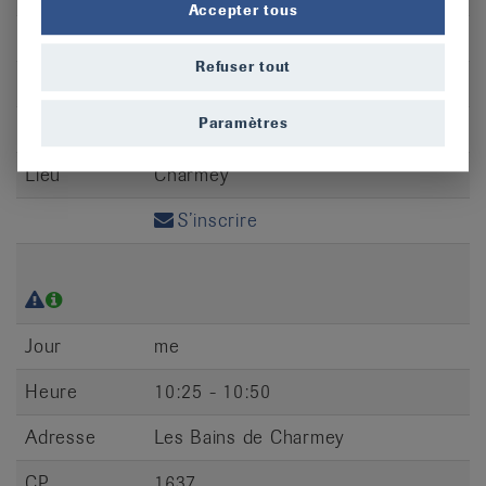
Accepter tous
Heure
10:00 - 10:25
Refuser tout
Adresse
Les Bains de Charmey
Paramètres
CP
1637
Lieu
Charmey
S’inscrire
Jour
me
Heure
10:25 - 10:50
Adresse
Les Bains de Charmey
CP
1637