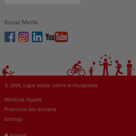
de
recherche
Social Media
© 2026, Ligue suisse contre le rhumatisme
Mentions légales
Protection des données
Sitemap
Intranet