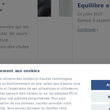
 "
Equilibre 
"
04 juillet 2025
Samedi 5 septem
sonnes qui ont
continuer
uter, les cours
eute
tion des chutes
tement aux cookies
s utilisons des cookies et d’autres technologies.
s au fonctionnement du site, tandis que d’autres nous
A
te et l’expérience de ses utilisatrices et utilisateurs.
s peuvent être traitées (p. ex. les adresses IP) et
R
 pour une publicité personnalisée. Pour plus
lisation de vos données, veuillez consulter notre
alité. Vous pouvez révoquer ou modifier votre