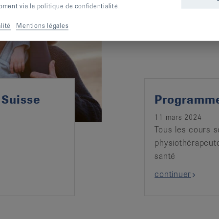
ent via la politique de confidentialité.
lité
Mentions légales
 Suisse
Programme
11 mars 2024
Tous les cours 
physiothérapeute
santé
continuer