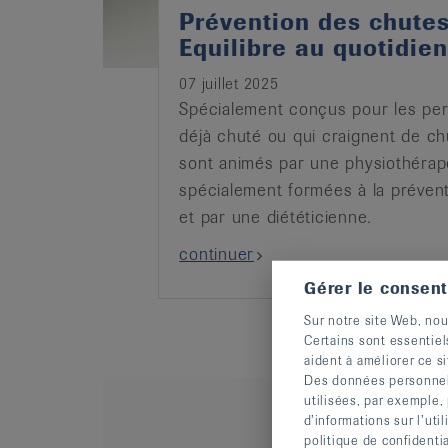
Prévention des chutes
Equilibre au quotidien
07 juillet 2025
Spécialement conçus pour les per
déjà chuté ou qui craignent de ch
sont animés par une physiothérap
spécialement formées à la préven
et par une diététicienne.
continuer
Gérer le consen
Sur notre site Web, nou
Certains sont essentiel
aident à améliorer ce si
Des données personnelle
utilisées, par exemple,
d’informations sur l’uti
politique de confidenti