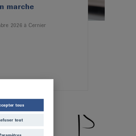
en marche
bre 2026 à Cernier
ccepter tous
efuser tout
Paramètres