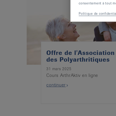
consentement à tout mom
Politique de confidentia
Offre de l'Association
des Polyarthritiques
31 mars 2025
Cours ArthrAktiv en ligne
continuer