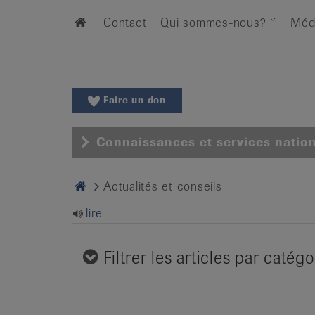
Aller
Aller
Home
Contact
Qui sommes-nous?
Méd
au
vers
menu
le
principal
contenu
Aller
à
Faire un don
la
recherche
Connaissances et services natio
Changer
de
région
Home
Actualités et conseils
Changer
lire
de
langue:
de
Filtrer les articles par catégo
/
fr
/