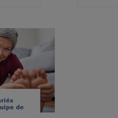
ariés
quipe de