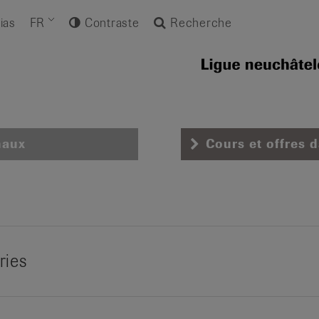
ias
FR
Contraste
Recherche
naux
Cours et offres 
ries