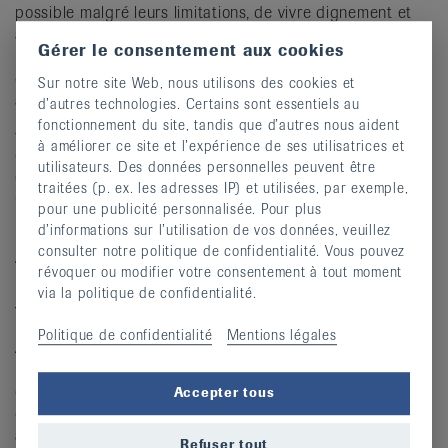
possible malgré leurs limitations, de vivre dignement et
avec moins de douleurs. Investir dans une aide adaptée
Gérer le consentement aux cookies
revient à investir pour une meilleure qualité de vie, et
contribue finalement à la prévention, à la participation et
Sur notre site Web, nous utilisons des cookies et
à la réduction des coûts de santé.
d’autres technologies. Certains sont essentiels au
fonctionnement du site, tandis que d’autres nous aident
« Un moyen auxiliaire utilisé à bon escient est bien plus
à améliorer ce site et l’expérience de ses utilisatrices et
qu’un objet, c’est un pas vers plus d’indépendance,
utilisateurs. Des données personnelles peuvent être
d’autonomie et de qualité de vie », souligne Nadja
traitées (p. ex. les adresses IP) et utilisées, par exemple,
Gensterblum.
pour une publicité personnalisée. Pour plus
d’informations sur l’utilisation de vos données, veuillez
Action pour la Journée mondiale
consulter notre politique de confidentialité. Vous pouvez
révoquer ou modifier votre consentement à tout moment
contre le rhumatisme 2025 : quiz et
via la politique de confidentialité.
tirage au sort
Politique de confidentialité
Mentions légales
À l’occasion de la Journée mondiale contre le
rhumatisme, la Ligue suisse contre le rhumatisme
organise un quiz interactif en ligne, avec des faits
Accepter tous
captivants sur le thème du rhumatisme et des moyens
auxiliaires. En outre, il y a un tirage au sort sur le site
Refuser tout