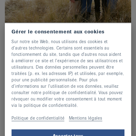
Gérer le consentement aux cookies
Prix-Edgar-Stene 2026 : Postuler
Sur notre site Web, nous utilisons des cookies et
maintenant !
d’autres technologies. Certains sont essentiels au
02 octobre 2025
fonctionnement du site, tandis que d’autres nous aident
Invitation au concours d'écriture de EULAR.
à améliorer ce site et l’expérience de ses utilisatrices et
utilisateurs. Des données personnelles peuvent être
continuer
traitées (p. ex. les adresses IP) et utilisées, par exemple,
pour une publicité personnalisée. Pour plus
d’informations sur l’utilisation de vos données, veuillez
consulter notre politique de confidentialité. Vous pouvez
révoquer ou modifier votre consentement à tout moment
via la politique de confidentialité.
Politique de confidentialité
Mentions légales
Accepter tous