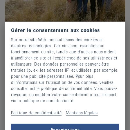
Gérer le consentement aux cookies
Prix-Edgar-Stene 2026 : Postuler
Sur notre site Web, nous utilisons des cookies et
maintenant !
d’autres technologies. Certains sont essentiels au
02 octobre 2025
fonctionnement du site, tandis que d’autres nous aident
Invitation au concours d'écriture de EULAR.
à améliorer ce site et l’expérience de ses utilisatrices et
utilisateurs. Des données personnelles peuvent être
continuer
traitées (p. ex. les adresses IP) et utilisées, par exemple,
pour une publicité personnalisée. Pour plus
d’informations sur l’utilisation de vos données, veuillez
consulter notre politique de confidentialité. Vous pouvez
révoquer ou modifier votre consentement à tout moment
via la politique de confidentialité.
Politique de confidentialité
Mentions légales
Accepter tous