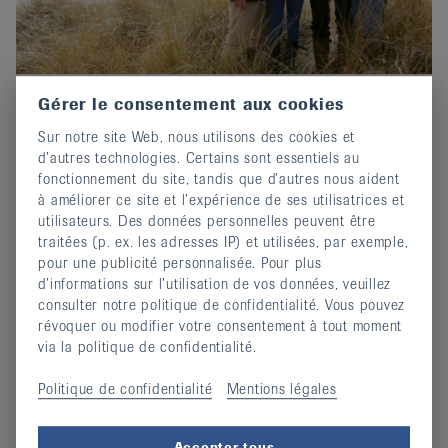
Gérer le consentement aux cookies
Prix-Edgar-Stene 2026 : Postuler
Sur notre site Web, nous utilisons des cookies et
maintenant !
d’autres technologies. Certains sont essentiels au
02 octobre 2025
fonctionnement du site, tandis que d’autres nous aident
Invitation au concours d'écriture de EULAR.
à améliorer ce site et l’expérience de ses utilisatrices et
utilisateurs. Des données personnelles peuvent être
continuer
traitées (p. ex. les adresses IP) et utilisées, par exemple,
pour une publicité personnalisée. Pour plus
d’informations sur l’utilisation de vos données, veuillez
consulter notre politique de confidentialité. Vous pouvez
révoquer ou modifier votre consentement à tout moment
via la politique de confidentialité.
Politique de confidentialité
Mentions légales
Accepter tous