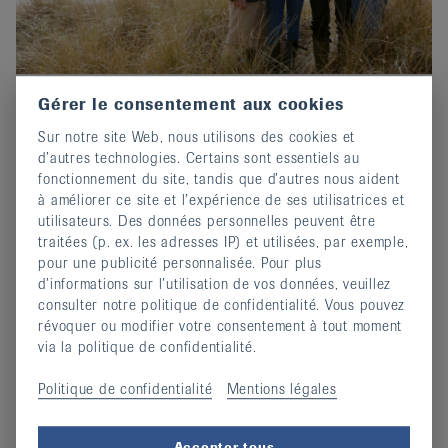
Gérer le consentement aux cookies
Prix-Edgar-Stene 2026 : Postuler
Sur notre site Web, nous utilisons des cookies et
maintenant !
d’autres technologies. Certains sont essentiels au
02 octobre 2025
fonctionnement du site, tandis que d’autres nous aident
Invitation au concours d'écriture de EULAR.
à améliorer ce site et l’expérience de ses utilisatrices et
utilisateurs. Des données personnelles peuvent être
continuer
traitées (p. ex. les adresses IP) et utilisées, par exemple,
pour une publicité personnalisée. Pour plus
d’informations sur l’utilisation de vos données, veuillez
consulter notre politique de confidentialité. Vous pouvez
révoquer ou modifier votre consentement à tout moment
via la politique de confidentialité.
Politique de confidentialité
Mentions légales
Accepter tous