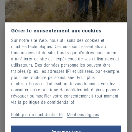
Gérer le consentement aux cookies
Prix-Edgar-Stene 2026 : Postuler
Sur notre site Web, nous utilisons des cookies et
maintenant !
d’autres technologies. Certains sont essentiels au
02 octobre 2025
fonctionnement du site, tandis que d’autres nous aident
Invitation au concours d'écriture de EULAR.
à améliorer ce site et l’expérience de ses utilisatrices et
utilisateurs. Des données personnelles peuvent être
continuer
traitées (p. ex. les adresses IP) et utilisées, par exemple,
pour une publicité personnalisée. Pour plus
d’informations sur l’utilisation de vos données, veuillez
consulter notre politique de confidentialité. Vous pouvez
révoquer ou modifier votre consentement à tout moment
via la politique de confidentialité.
Politique de confidentialité
Mentions légales
Accepter tous