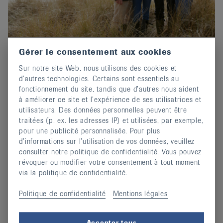
Gérer le consentement aux cookies
Prix-Edgar-Stene 2026 : Postuler
Sur notre site Web, nous utilisons des cookies et
maintenant !
d’autres technologies. Certains sont essentiels au
02 octobre 2025
fonctionnement du site, tandis que d’autres nous aident
Invitation au concours d'écriture de EULAR.
à améliorer ce site et l’expérience de ses utilisatrices et
utilisateurs. Des données personnelles peuvent être
continuer
traitées (p. ex. les adresses IP) et utilisées, par exemple,
pour une publicité personnalisée. Pour plus
d’informations sur l’utilisation de vos données, veuillez
consulter notre politique de confidentialité. Vous pouvez
révoquer ou modifier votre consentement à tout moment
via la politique de confidentialité.
Politique de confidentialité
Mentions légales
Accepter tous