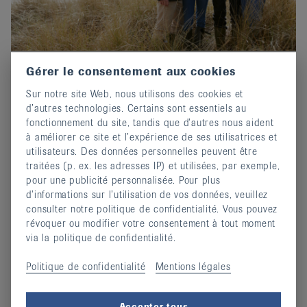
Gérer le consentement aux cookies
Prix-Edgar-Stene 2026 : Postuler
Sur notre site Web, nous utilisons des cookies et
maintenant !
d’autres technologies. Certains sont essentiels au
02 octobre 2025
fonctionnement du site, tandis que d’autres nous aident
Invitation au concours d'écriture de EULAR.
à améliorer ce site et l’expérience de ses utilisatrices et
utilisateurs. Des données personnelles peuvent être
continuer
traitées (p. ex. les adresses IP) et utilisées, par exemple,
pour une publicité personnalisée. Pour plus
d’informations sur l’utilisation de vos données, veuillez
consulter notre politique de confidentialité. Vous pouvez
révoquer ou modifier votre consentement à tout moment
via la politique de confidentialité.
Politique de confidentialité
Mentions légales
Accepter tous