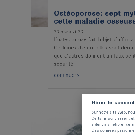
Ostéoporose: sept my
cette maladie osseus
23 mars 2026
L’ostéoporose fait l’objet d’affirm
Certaines d’entre elles sont dérou
que d’autres donnent un faux sen
sécurité.
continuer
Gérer le consen
Sur notre site Web, nou
Certains sont essentiel
aident à améliorer ce si
Des données personnelle