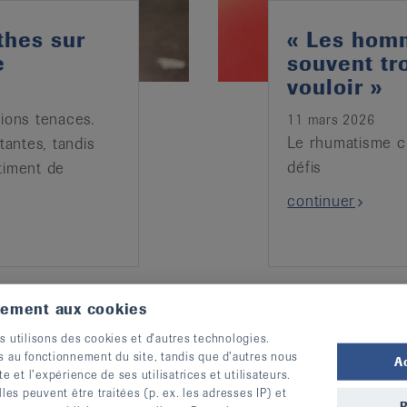
thes sur
« Les hom
e
souvent tr
vouloir »
ations tenaces.
11 mars 2026
Le rhumatisme ch
tantes, tandis
défis
timent de
continuer
tement aux cookies
s utilisons des cookies et d’autres technologies.
s au fonctionnement du site, tandis que d’autres nous
A
te et l’expérience de ses utilisatrices et utilisateurs.
s peuvent être traitées (p. ex. les adresses IP) et
R