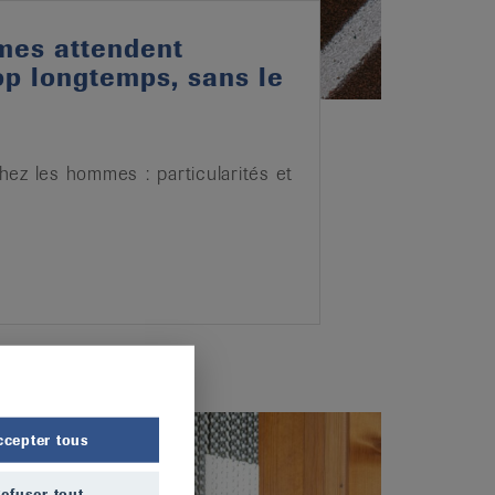
mes attendent
op longtemps, sans le
ez les hommes : particularités et
ccepter tous
efuser tout