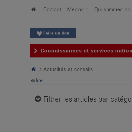
Aller
Aller
Home
Contact
Médias
Qui sommes-no
au
vers
menu
le
principal
contenu
Aller
Faire un don
à
la
Connaissances et services natio
recherche
Changer
Home
Actualités et conseils
de
région
lire
Changer
de
Filtrer les articles par catégo
langue:
de
/
fr
/