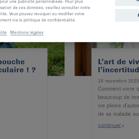
 pour une publicité personnalisée. Pour plus
lisation de vos données, veuillez consulter notre
alité. Vous pouvez révoquer ou modifier votre
ent via la politique de confidentialité.
lité
Mentions légales
 bouche
L’art de v
ulaire ! ?
l’incertitu
26 novembre 202
Comment vivre q
beaucoup de tem
vie pleine d’auto
de sa maladie a
continuer