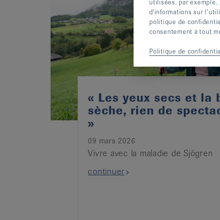
utilisées, par exemple,
d’informations sur l’uti
politique de confidenti
consentement à tout mom
Politique de confidentia
« Les yeux secs et la
sèche, rien de spectac
»
09 mars 2026
Vivre avec la maladie de Sjögren
continuer