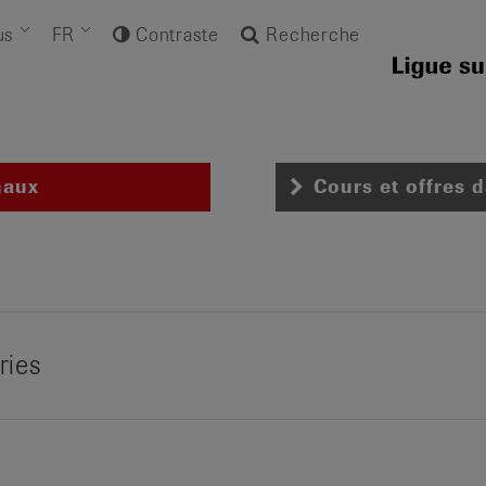
us
FR
Contraste
Recherche
naux
Cours et offres 
ries