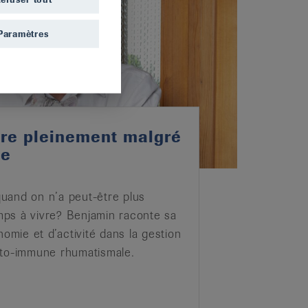
Paramètres
ivre pleinement malgré
de
5
uand on n’a peut-être plus
ps à vivre? Benjamin raconte sa
nomie et d’activité dans la gestion
uto-immune rhumatismale.