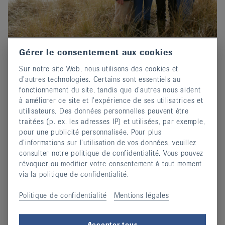
Gérer le consentement aux cookies
Prix-Edgar-Stene 2026 : Postuler
Sur notre site Web, nous utilisons des cookies et
maintenant !
d’autres technologies. Certains sont essentiels au
02 octobre 2025
fonctionnement du site, tandis que d’autres nous aident
Invitation au concours d'écriture de EULAR.
à améliorer ce site et l’expérience de ses utilisatrices et
utilisateurs. Des données personnelles peuvent être
continuer
traitées (p. ex. les adresses IP) et utilisées, par exemple,
pour une publicité personnalisée. Pour plus
d’informations sur l’utilisation de vos données, veuillez
consulter notre politique de confidentialité. Vous pouvez
révoquer ou modifier votre consentement à tout moment
via la politique de confidentialité.
Politique de confidentialité
Mentions légales
Accepter tous