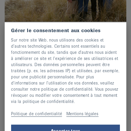
Gérer le consentement aux cookies
Prix-Edgar-Stene 2026 : Postuler
Sur notre site Web, nous utilisons des cookies et
maintenant !
d’autres technologies. Certains sont essentiels au
02 octobre 2025
fonctionnement du site, tandis que d’autres nous aident
Invitation au concours d'écriture de EULAR.
à améliorer ce site et l’expérience de ses utilisatrices et
utilisateurs. Des données personnelles peuvent être
continuer
traitées (p. ex. les adresses IP) et utilisées, par exemple,
pour une publicité personnalisée. Pour plus
d’informations sur l’utilisation de vos données, veuillez
consulter notre politique de confidentialité. Vous pouvez
révoquer ou modifier votre consentement à tout moment
via la politique de confidentialité.
Politique de confidentialité
Mentions légales
Accepter tous