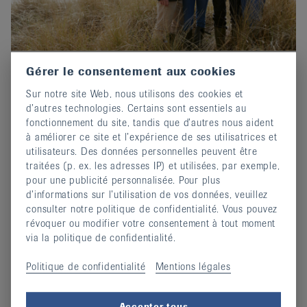
Gérer le consentement aux cookies
Prix-Edgar-Stene 2026 : Postuler
Sur notre site Web, nous utilisons des cookies et
maintenant !
d’autres technologies. Certains sont essentiels au
02 octobre 2025
fonctionnement du site, tandis que d’autres nous aident
Invitation au concours d'écriture de EULAR.
à améliorer ce site et l’expérience de ses utilisatrices et
utilisateurs. Des données personnelles peuvent être
continuer
traitées (p. ex. les adresses IP) et utilisées, par exemple,
pour une publicité personnalisée. Pour plus
d’informations sur l’utilisation de vos données, veuillez
consulter notre politique de confidentialité. Vous pouvez
révoquer ou modifier votre consentement à tout moment
via la politique de confidentialité.
Politique de confidentialité
Mentions légales
Accepter tous