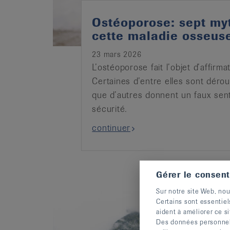
Ostéoporose: sept my
cette maladie osseus
23 mars 2026
L’ostéoporose fait l’objet d’affirm
Certaines d’entre elles sont dérou
que d’autres donnent un faux sen
sécurité.
continuer
Gérer le consen
Sur notre site Web, nou
Certains sont essentiel
aident à améliorer ce si
Des données personnelle