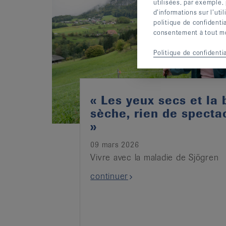
utilisées, par exemple,
d’informations sur l’uti
politique de confidenti
consentement à tout mom
Politique de confidentia
« Les yeux secs et la
sèche, rien de spectac
»
09 mars 2026
Vivre avec la maladie de Sjögren
continuer