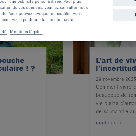
 pour une publicité personnalisée. Pour plus
lisation de vos données, veuillez consulter notre
alité. Vous pouvez révoquer ou modifier votre
ent via la politique de confidentialité.
lité
Mentions légales
 bouche
L’art de v
ulaire ! ?
l’incertitu
26 novembre 202
Comment vivre q
beaucoup de tem
vie pleine d’auto
de sa maladie a
continuer