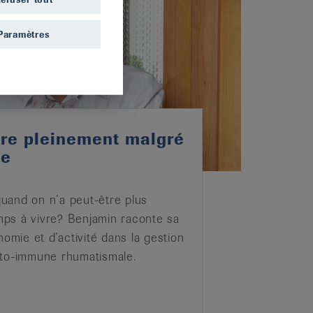
Paramètres
ivre pleinement malgré
de
5
uand on n’a peut-être plus
ps à vivre? Benjamin raconte sa
nomie et d’activité dans la gestion
uto-immune rhumatismale.