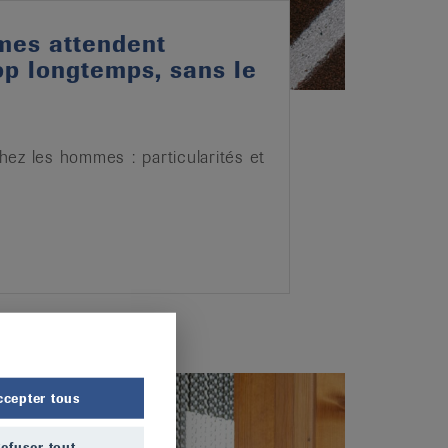
mes attendent
op longtemps, sans le
ez les hommes : particularités et
ccepter tous
efuser tout