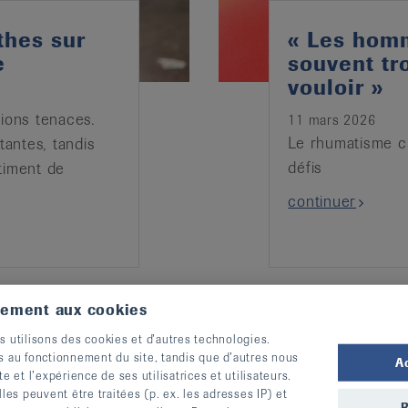
thes sur
« Les hom
e
souvent tr
vouloir »
ations tenaces.
11 mars 2026
Le rhumatisme ch
tantes, tandis
défis
timent de
continuer
tement aux cookies
s utilisons des cookies et d’autres technologies.
s au fonctionnement du site, tandis que d’autres nous
A
te et l’expérience de ses utilisatrices et utilisateurs.
s peuvent être traitées (p. ex. les adresses IP) et
R