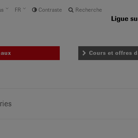
us
FR
Contraste
Recherche
naux
Cours et offres 
ries