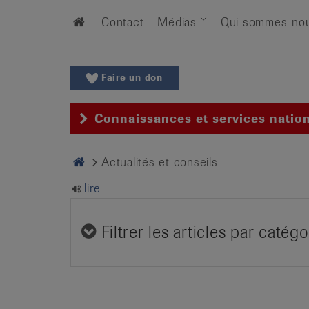
Aller
Aller
Home
Contact
Médias
Qui sommes-no
au
vers
menu
le
principal
contenu
Aller
Faire un don
à
la
Connaissances et services natio
recherche
Changer
Home
Actualités et conseils
de
région
lire
Changer
de
Filtrer les articles par catégo
langue:
de
/
fr
/