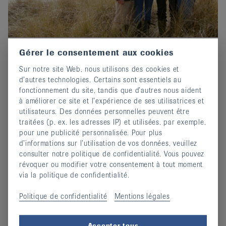
Gérer le consentement aux cookies
Prix-Edgar-Stene 2026 : Postuler
Sur notre site Web, nous utilisons des cookies et
maintenant !
d’autres technologies. Certains sont essentiels au
02 octobre 2025
fonctionnement du site, tandis que d’autres nous aident
Invitation au concours d'écriture de EULAR.
à améliorer ce site et l’expérience de ses utilisatrices et
utilisateurs. Des données personnelles peuvent être
continuer
traitées (p. ex. les adresses IP) et utilisées, par exemple,
pour une publicité personnalisée. Pour plus
d’informations sur l’utilisation de vos données, veuillez
consulter notre politique de confidentialité. Vous pouvez
révoquer ou modifier votre consentement à tout moment
via la politique de confidentialité.
Politique de confidentialité
Mentions légales
Accepter tous