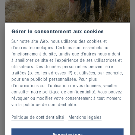
Gérer le consentement aux cookies
Prix-Edgar-Stene 2026 : Postuler
Sur notre site Web, nous utilisons des cookies et
maintenant !
d’autres technologies. Certains sont essentiels au
02 octobre 2025
fonctionnement du site, tandis que d’autres nous aident
Invitation au concours d'écriture de EULAR.
à améliorer ce site et l’expérience de ses utilisatrices et
utilisateurs. Des données personnelles peuvent être
continuer
traitées (p. ex. les adresses IP) et utilisées, par exemple,
pour une publicité personnalisée. Pour plus
d’informations sur l’utilisation de vos données, veuillez
consulter notre politique de confidentialité. Vous pouvez
révoquer ou modifier votre consentement à tout moment
via la politique de confidentialité.
Politique de confidentialité
Mentions légales
Accepter tous