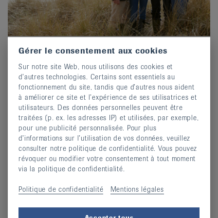
Gérer le consentement aux cookies
Prix-Edgar-Stene 2026 : Postuler
Sur notre site Web, nous utilisons des cookies et
maintenant !
d’autres technologies. Certains sont essentiels au
02 octobre 2025
fonctionnement du site, tandis que d’autres nous aident
Invitation au concours d'écriture de EULAR.
à améliorer ce site et l’expérience de ses utilisatrices et
utilisateurs. Des données personnelles peuvent être
continuer
traitées (p. ex. les adresses IP) et utilisées, par exemple,
pour une publicité personnalisée. Pour plus
d’informations sur l’utilisation de vos données, veuillez
consulter notre politique de confidentialité. Vous pouvez
révoquer ou modifier votre consentement à tout moment
via la politique de confidentialité.
Politique de confidentialité
Mentions légales
Accepter tous