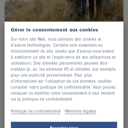
Gérer le consentement aux cookies
Prix-Edgar-Stene 2026 : Postuler
Sur notre site Web, nous utilisons des cookies et
maintenant !
d’autres technologies. Certains sont essentiels au
02 octobre 2025
fonctionnement du site, tandis que d’autres nous aident
Invitation au concours d'écriture de EULAR.
à améliorer ce site et l’expérience de ses utilisatrices et
utilisateurs. Des données personnelles peuvent être
continuer
traitées (p. ex. les adresses IP) et utilisées, par exemple,
pour une publicité personnalisée. Pour plus
d’informations sur l’utilisation de vos données, veuillez
consulter notre politique de confidentialité. Vous pouvez
révoquer ou modifier votre consentement à tout moment
via la politique de confidentialité.
Politique de confidentialité
Mentions légales
Accepter tous