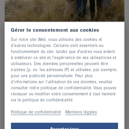
Gérer le consentement aux cookies
Prix-Edgar-Stene 2026 : Postuler
Sur notre site Web, nous utilisons des cookies et
maintenant !
d’autres technologies. Certains sont essentiels au
02 octobre 2025
fonctionnement du site, tandis que d’autres nous aident
Invitation au concours d'écriture de EULAR.
à améliorer ce site et l’expérience de ses utilisatrices et
utilisateurs. Des données personnelles peuvent être
continuer
traitées (p. ex. les adresses IP) et utilisées, par exemple,
pour une publicité personnalisée. Pour plus
d’informations sur l’utilisation de vos données, veuillez
consulter notre politique de confidentialité. Vous pouvez
révoquer ou modifier votre consentement à tout moment
via la politique de confidentialité.
Politique de confidentialité
Mentions légales
Accepter tous