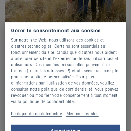
Gérer le consentement aux cookies
Prix-Edgar-Stene 2026 : Postuler
Sur notre site Web, nous utilisons des cookies et
maintenant !
d’autres technologies. Certains sont essentiels au
02 octobre 2025
fonctionnement du site, tandis que d’autres nous aident
Invitation au concours d'écriture de EULAR.
à améliorer ce site et l’expérience de ses utilisatrices et
utilisateurs. Des données personnelles peuvent être
continuer
traitées (p. ex. les adresses IP) et utilisées, par exemple,
pour une publicité personnalisée. Pour plus
d’informations sur l’utilisation de vos données, veuillez
consulter notre politique de confidentialité. Vous pouvez
révoquer ou modifier votre consentement à tout moment
via la politique de confidentialité.
Politique de confidentialité
Mentions légales
Accepter tous