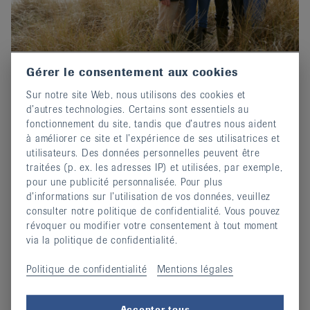
Gérer le consentement aux cookies
Prix-Edgar-Stene 2026 : Postuler
Sur notre site Web, nous utilisons des cookies et
maintenant !
d’autres technologies. Certains sont essentiels au
02 octobre 2025
fonctionnement du site, tandis que d’autres nous aident
Invitation au concours d'écriture de EULAR.
à améliorer ce site et l’expérience de ses utilisatrices et
utilisateurs. Des données personnelles peuvent être
continuer
traitées (p. ex. les adresses IP) et utilisées, par exemple,
pour une publicité personnalisée. Pour plus
d’informations sur l’utilisation de vos données, veuillez
consulter notre politique de confidentialité. Vous pouvez
révoquer ou modifier votre consentement à tout moment
via la politique de confidentialité.
Politique de confidentialité
Mentions légales
Accepter tous