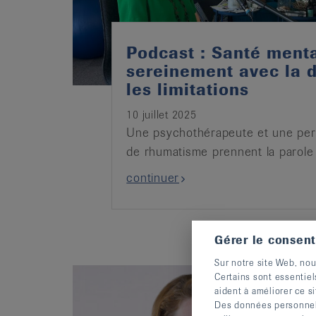
Podcast : Santé menta
sereinement avec la d
les limitations
10 juillet 2025
Une psychothérapeute et une per
de rhumatisme prennent la parole
continuer
Gérer le consen
Sur notre site Web, nou
Certains sont essentiel
aident à améliorer ce si
Des données personnelle