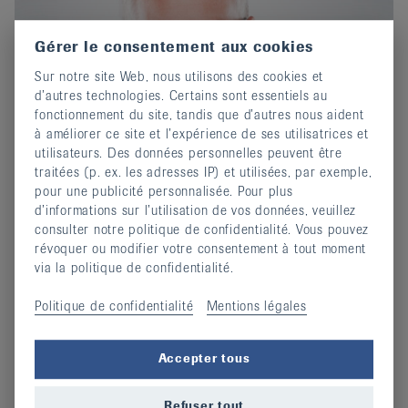
Gérer le consentement aux cookies
Sur notre site Web, nous utilisons des cookies et
d’autres technologies. Certains sont essentiels au
fonctionnement du site, tandis que d’autres nous aident
à améliorer ce site et l’expérience de ses utilisatrices et
utilisateurs. Des données personnelles peuvent être
traitées (p. ex. les adresses IP) et utilisées, par exemple,
pour une publicité personnalisée. Pour plus
Chirurgie du genou en cas d’arthrose:
d’informations sur l’utilisation de vos données, veuillez
opportunités et limites
consulter notre politique de confidentialité. Vous pouvez
révoquer ou modifier votre consentement à tout moment
14 avril 2025
via la politique de confidentialité.
Lisez l'interview du Prof. Dr méd. Markus Arnold.
Politique de confidentialité
Mentions légales
continuer
Accepter tous
Refuser tout